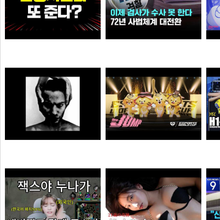
와.. 추석 전 민생지원금 또 준다?
이제 검사가 직접 수사 못 한다…72년 사법체계 대전환421421
이영자
가습기
MONSTA - Holdin' On (Skrillex & Nero Remix)
젠랑이
극혐
물음표