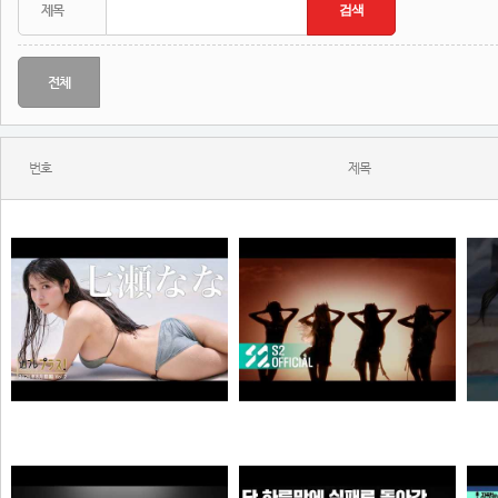
전체
번호
제목
KISS OF LIFE (키스오브라이프) 'SWEAT' Official Music Video
【＋Special #七瀬なな vol.2】大ヒット1st写真集『みつめて。』から、完全未公開カット＆写真集未収録の衣装をお届け!!＜2026年8月前期＞
N
N
N
원빈해설위원
곰비서