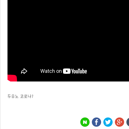
두유노 코로나?