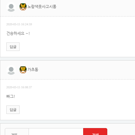
노랑색옷사고시퐁
2020-03-15 16:24:59
건승하세요 ~!
답글
가츠동
2020-03-15 16:08:37
빠그!
답글