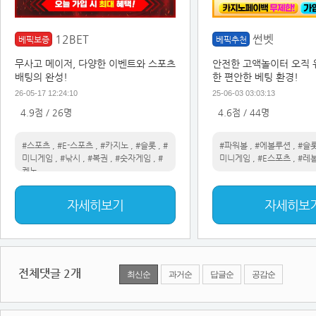
12BET
썬벳
베픽보증
베픽추천
무사고 메이저, 다양한 이벤트와 스포츠
안전한 고액놀이터 오직 
배팅의 완성!
한 편안한 베팅 환경!
26-05-17 12:24:10
25-06-03 03:03:13
4.9점 / 26명
4.6점 / 44명
#스포츠
,
#E-스포츠
,
#카지노
,
#슬롯
,
#
#파워볼
,
#에볼루션
,
#슬
미니게임
,
#낚시
,
#복권
,
#숫자게임
,
#
미니게임
,
#E스포츠
,
#레
케노
자세히보기
자세히보
전체댓글
2
개
최신순
과거순
답글순
공감순