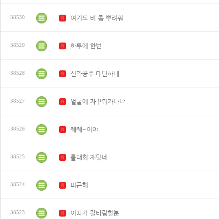
여기도 비 좀 뿌려줘
38530
N
하루에 한번
38529
N
신라공주 대단하네
38528
N
얼굴에 자꾸뭐가나냐
38527
N
줴줴~이야
38526
N
롤대회 재밋네
38525
N
피곤해
38524
N
이따가 칼바람할분
38523
N