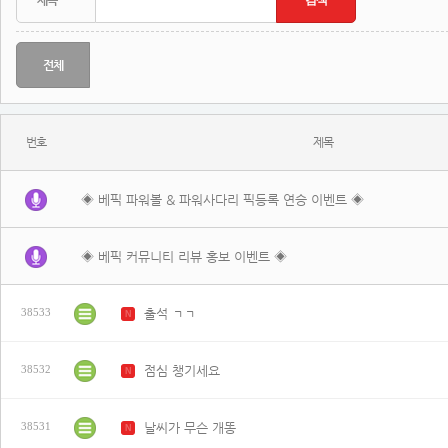
전체
번호
제목
◈ 베픽 파워볼 & 파워사다리 픽등록 연승 이벤트 ◈
◈ 베픽 커뮤니티 리뷰 홍보 이벤트 ◈
출석 ㄱㄱ
38533
N
점심 챙기세요
38532
N
날씨가 무슨 개똥
38531
N