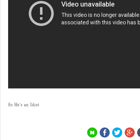
So He's an Idiot