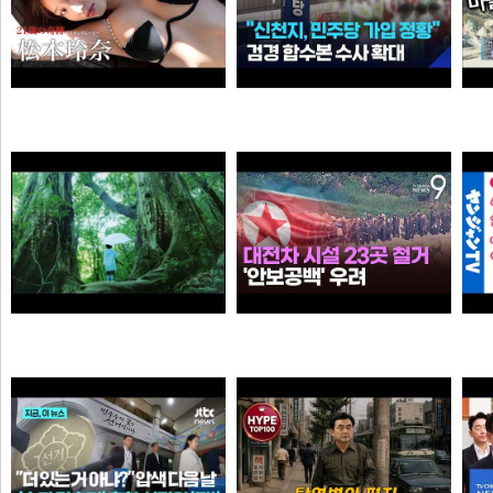
“6·3 지방선거 앞두고 신천지 민주당 가입 정황”…합수본, 수사 확대
【#松本玲奈】話題のショートドラマ出演女優が待望の水着グラビアに挑戦！――デジタル写真集『21歳の奇跡』好評発売中！ Reina Matsumoto
와꾸대장봉준
타짜신정환
[원작] 지금 만나러 갑니다 OST -시간을 넘어서
누가좀 말려봐라 ㅋ
아이언맨
떨어진원숭이