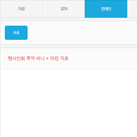
자유
유머
연예인
목록
팬사인회 뿌까 비니 + 아린 지호