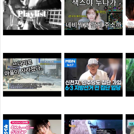
듣게
엘프녀가 롤하다 극대노하게된 이유
순대국
오타쿠
0:41 할아버지 대담한거보소 영압지리네
신천지, 6·3 지방선거 전 민주당 집단 입당…수도권 지역
오쿠오쿠오타쿠
떨어진원숭이