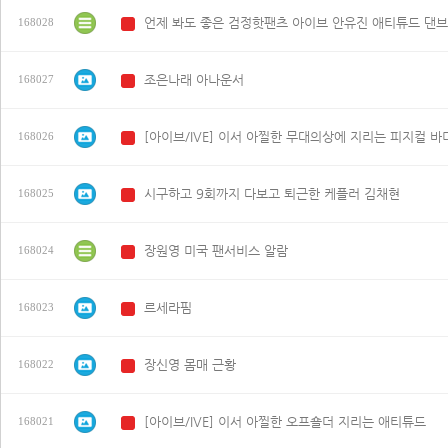
언제 봐도 좋은 검정핫팬츠 아이브 안유진 애티튜드 댄브
168028
N
조은나래 아나운서
168027
N
[아이브/IVE] 이서 아찔한 무대의상에 지리는 피지컬 
168026
N
시구하고 9회까지 다보고 퇴근한 케플러 김채현
168025
N
장원영 미국 팬서비스 알람
168024
N
르세라핌
168023
N
장신영 몸매 근황
168022
N
[아이브/IVE] 이서 아찔한 오프숄더 지리는 애티튜드
168021
N