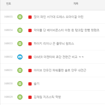
번호
제목
많이 파인 서가대 드레스 오마이걸 아린
168035
N
악마뿔 단 베이비몬스터 아현 흰 탱크탑 한뼘 핫팬츠
168034
N
하이키 리이나 끈 줄무늬 원피스
168033
N
QWER 마젠타와 쵸단 전완근 비교 ㅋㅋ
168032
N
아이브 안유진 파워풀한 솔로 안무 내전근
168031
N
슬기
168030
N
김채원 치즈스틱 먹방
168029
N