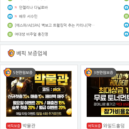
안젤리나 다닐로바
N
배우 서수민
N
[에스파/AESPA] 벽보고 트월킹덕 추는 카리나[약후]
여대생 비주얼 홍진영
베픽 보증업체
5천만원보증
3천만원보증
박물관
와일드홀덤
베픽보증
베픽보증