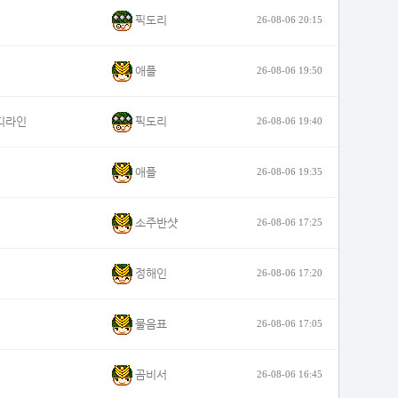
픽도리
26-08-06 20:15
애플
26-08-06 19:50
픽도리
바디라인
26-08-06 19:40
애플
26-08-06 19:35
소주반샷
26-08-06 17:25
정해인
26-08-06 17:20
물음표
26-08-06 17:05
곰비서
26-08-06 16:45