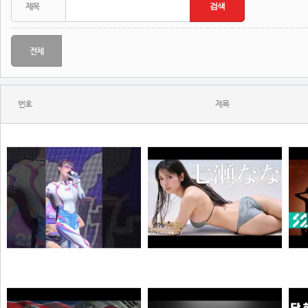
전체
번호
제목
추천시 여자칭구
【＋Special #七瀬なな vol.2】大ヒット1st写真集『みつめて。』から、完全未公開カット＆写真集未収録の衣装をお届け!!＜2026年8月前期＞
N
N
N
픽샤워
곰비서