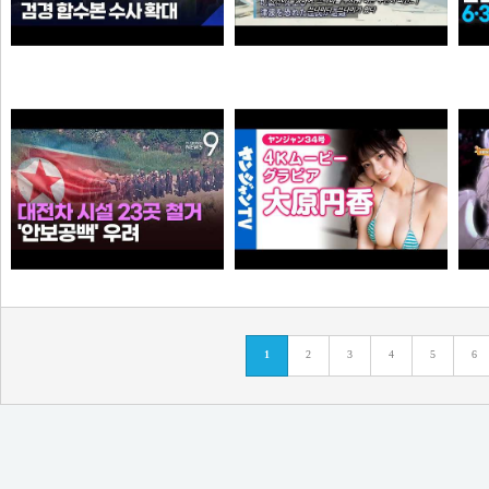
“6·3 지방선거 앞두고 신천지 민주당 가입 정황”…합수본, 수사 확대
0:41 할아버지 대담한거보소 영압지리네
와꾸대장봉준
오쿠오쿠오타쿠
누가좀 말려봐라 ㅋ
【4Kムービーグラビア】OL×コスプレイヤーの二刀流ヒロイン #大原円香 ちゃんが再登場！“殻を破る”をテーマに可愛らしさも破壊力もパワーアップした水着撮影に最高画質で没入密着！【メイキング】
1
2
3
4
5
6
떨어진원숭이
손나은