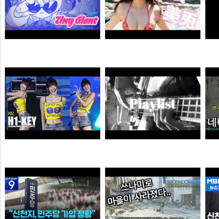
자오 EP 「Tiny Giant」 | 젠레스 존 제로
【#白濱美兎】変わらぬあどけなさから、こぼれおちる色気。――デジタル写真集『あの日の約束、大人の答え。』好評発売中！ Miu Shirahama
픽샤워
곰비서
하이키 옐 직캠 #YEL #H1KEY @260731 정읍물빛축제 ♬ 여름이었다 (Summer Was You)
듣게
픽도리
순대국