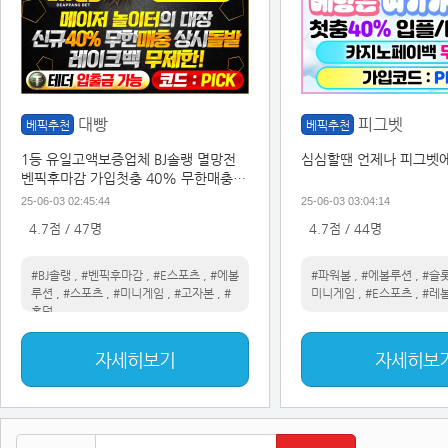
대빵
피그벳
베픽추천
베픽추천
1등 유일고액보증업체 BJ솔랭 멸망전
심심할땐 언제나 피그벳에
벤픽후마감 가입첫충 40% 무한매충이
벤트
25-06-03 02:45:44
25-06-03 03:04:14
4.7점 / 47명
4.7점 / 44명
#BJ솔랭
,
#벤픽후마감
,
#E스포츠
,
#에볼
#파워볼
,
#에볼루션
,
#슬
루션
,
#스포츠
,
#미니게임
,
#고자본
,
#
미니게임
,
#E스포츠
,
#레
홀덤
자세히보기
자세히보