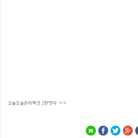
오늘도슬픈리액션 2탄떳다 ㅋㅋ