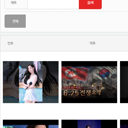
전체
번호
제목
와...ㅈㄴ좋다
한 편으로 알아보는 6.25전쟁
N
N
N
해골
질주머신