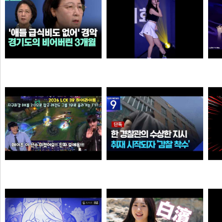
살다살다 미애가 불쌍해 보이는 날도 있구나 ㅋㅋㅋㅋ
추천시 여자친구
3
N
이영자
손예진
Welcome, GEN G Peyz
[단독] “안 데려와도 임의동행에 ‘죄명 바꾸기’”…경찰서 조직적 개입?
소주반샷
크롬