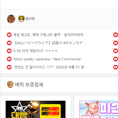
음바페
독침 맞고도, 목에 구멍나도 ‘꿀꺽’…참개구리에게는 말벌도 한끼 식사 ｜지금 이 장면
【4Kムービーグラビア】話題の #サロンモデル #緑川春菜 ちゃんが、2度目の登場にして初表紙！前回に引き続き、水着は一切ナシで、洋服グラビアの可能性に挑戦した撮影に最高画質で没入密着！【メイキング】
0:58 이게 게임이냐? ㅋㅋㅋㅋ
Messi speaks Japanese - New Commercial
'맛있는 건 알아가지고 ????' 2005년 여름 TV 광고 모음 | 옛날티브이 옛날광고 추억의광고
베픽 보증업체