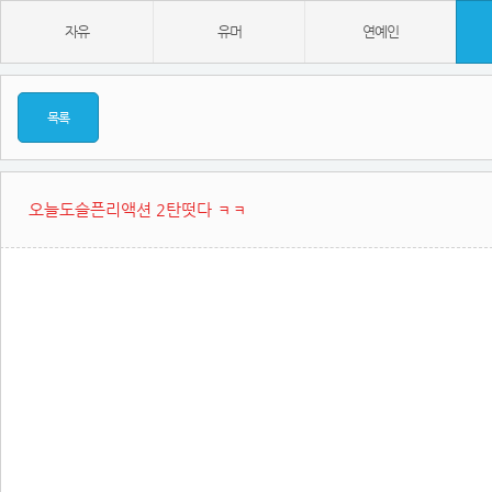
자유
유머
연예인
목록
오늘도슬픈리액션 2탄떳다 ㅋㅋ