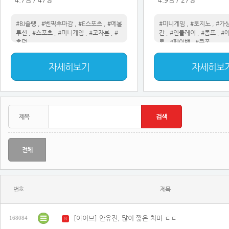
#BJ솔랭
,
#벤픽후마감
,
#E스포츠
,
#에볼
#미니게임
,
#토지노
,
#가
루션
,
#스포츠
,
#미니게임
,
#고자본
,
#
간
,
#인플레이
,
#콤프
,
#
홀덤
롯
,
#페이백
,
#쿠폰
자세히보기
자세히보
전체
번호
제목
[아이브] 안유진, 많이 짧은 치마 ㄷㄷ
168084
N