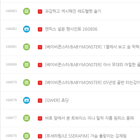
과감하고 섹시해진 레드벨벳 슬기
168083
N
엔믹스 설윤 팬사인회 260806
168082
N
168081
N
168080
N
168079
N
[QWER] 쵸단
168078
N
바로 앞에서 본 트와이스 미나 밀착 지름 원피스 몸매
168077
N
[르세라핌/LE SSERAFIM] 가슴 출렁이는 김채원
168076
N