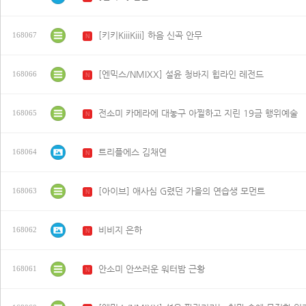
[키키KiiiKiii] 하음 신곡 안무
168067
N
[엔믹스/NMIXX] 설윤 청바지 힙라인 레전드
168066
N
전소미 카메라에 대놓구 아찔하고 지린 19금 행위예술
168065
N
트리플에스 김채연
168064
N
[아이브] 애사심 G렸던 가을의 연습생 모먼트
168063
N
비비지 은하
168062
N
안소미 안쓰러운 워터밤 근황
168061
N