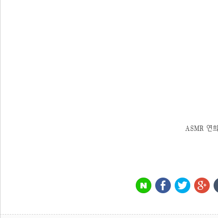
ASMR 연