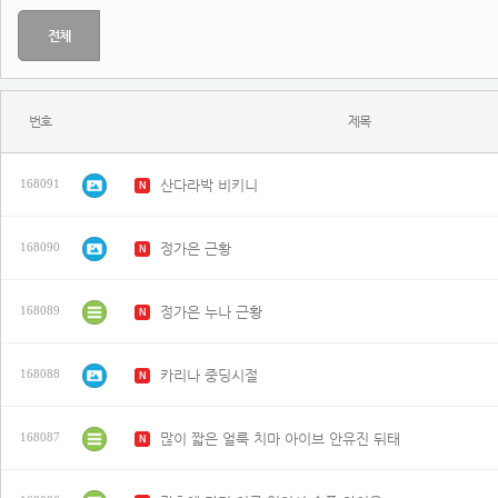
전체
번호
제목
산다라박 비키니
168091
N
정가은 근황
168090
N
정가은 누나 근황
168089
N
카리나 중딩시절
168088
N
많이 짧은 얼룩 치마 아이브 안유진 뒤태
168087
N