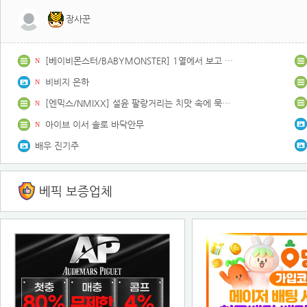
장사꾼
[베이비몬스터/BABYMONSTER] 1열에서 보고 숨 막혀 죽을 뻔한
N
비비지 은하
N
[엔믹스/NMIXX] 설윤 팔랑거리는 치맛 속에 묵직한 엉라인
N
아이브 이서 솔로 바닥안무
N
배우 진기주
베픽 보증업체