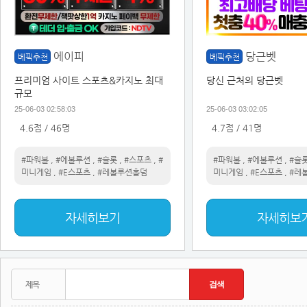
에이피
당근벳
베픽추천
베픽추천
프리미엄 사이트 스포츠&카지노 최대
당신 근처의 당근벳
규모
25-06-03 02:58:03
25-06-03 03:02:05
4.6점 / 46명
4.7점 / 41명
#파워볼
,
#에볼루션
,
#슬롯
,
#스포츠
,
#
#파워볼
,
#에볼루션
,
#슬
미니게임
,
#E스포츠
,
#레볼루션홀덤
미니게임
,
#E스포츠
,
#레
자세히보기
자세히보