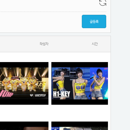
글등록
작성자
시간
랑이
하이키 옐 직캠 #YEL #H1KEY @260731 정읍물빛축제 ♬ 여름이었다 (Summer Was You)
물음표
픽도리