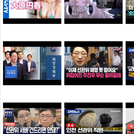
Call Of Silence - Clear Sky remix • Cover: Mirai | Atack on titan ost | Cover - Vtuber
【4Kムービーグラビア】OL×コスプレイヤーの二刀流ヒロイン #大原円香 ちゃんが再登場！“殻を破る”をテーマに可愛らしさも破壊力もパワーアップした水着撮影に最高画質で没入密着！【メイキング】
타짜신정환
손나은
"이제 선관위 해명 못 믿어요" 뒤집어진 주진우 무슨 일이길래
李 아파트 근저당 비판 재경부 게시글 당일 삭제…"대출 막더니 내로남불"
타짜신정환
애플