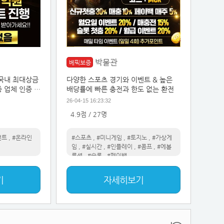
박물관
베픽보증
국내 최대상금
다양한 스포츠 경기와 이벤트 & 높은
 업체 인증 사
배당률에 빠른 충전과 한도 없는 환전
26-04-15 16:23:32
4.9점 / 27명
먼트
,
#온라인
#스포츠
,
#미니게임
,
#토지노
,
#가상게
임
,
#실시간
,
#인플레이
,
#콤프
,
#에볼
루션
,
#슬롯
,
#페이백
기
자세히보기