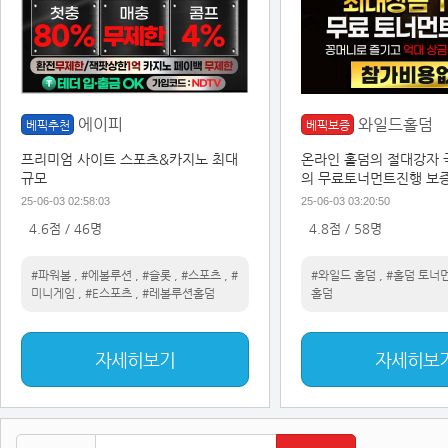
에이피
와일드홀덤
베픽추천
베픽보증
프리미엄 사이트 스포츠&카지노 최대
온라인 홀덤의 절대강자 
규모
의 무료토너먼트진행 보증
이트
25-06-03 02:58:03
25-06-03 03:20:50
4.6점 / 46명
4.8점 / 58명
#파워볼
,
#에볼루션
,
#슬롯
,
#스포츠
,
#
#와일드 홀덤
,
#홀덤 토너
미니게임
,
#E스포츠
,
#레볼루션홀덤
홀덤
자세히보기
자세히보