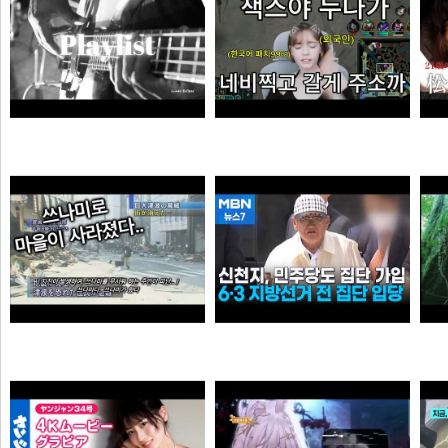
듣게
엘프녀가 롤하다 극대노하게된 이유
순대국
오타쿠
0:41 할아버지 대담한거보소 영압지리네
신천지, 6·3 지방선거 전 민주당 집단 입당…수도권 지역
오쿠오쿠오타쿠
떨어진원숭이