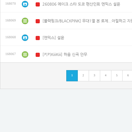
260806 메이크 스타 도쿄 팬산인회 엔믹스 설윤
168070
N
[블랙핑크/BLACKPINK] 무대1열 본 로제...아찔하고 지린
168069
N
[엔믹스] 설윤
168068
N
[키키KiiiKiii] 하음 신곡 안무
168067
N
1
2
3
4
5
6