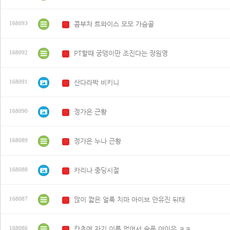
콤부차 트와이스 모모 가슴골
168093
N
PT할때 궁뎅이만 조진다는 장원영
168092
N
산다라박 비키니
168091
N
정가은 근황
168090
N
정가은 누나 근황
168089
N
카리나 중딩시절
168088
N
많이 짧은 얼룩 치마 아이브 안유진 뒤태
168087
N
칸쵸에 자기 이름 없어서 슬픈 아이유 ㅋㅋ
168086
N