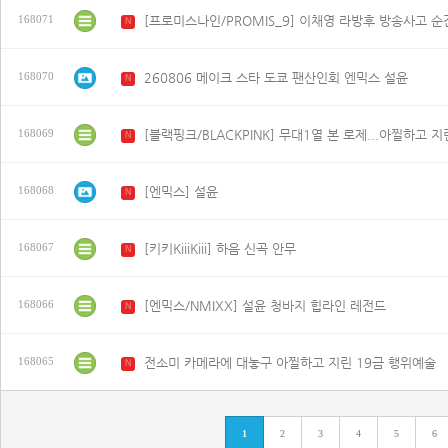
168071
N
260806 메이크 스타 도쿄 팬산인회 엔믹스 설윤
168070
N
[블랙핑크/BLACKPINK] 무대1열 본 로제...아찔하고 지린
168069
N
[엔믹스] 설윤
168068
N
[키키KiiiKiii] 하음 신곡 안무
168067
N
[엔믹스/NMIXX] 설윤 청바지 힙라인 레전드
168066
N
전소미 카메라에 대놓구 아찔하고 지린 19금 행위예술
168065
N
1
2
3
4
5
6