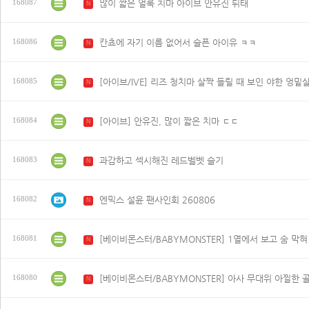
많이 짧은 얼룩 치마 아이브 안유진 뒤태
168087
N
칸쵸에 자기 이름 없어서 슬픈 아이유 ㅋㅋ
168086
N
[아이브/IVE] 리즈 청치마 살짝 들릴 때 보인 야한 엉밑
168085
N
[아이브] 안유진, 많이 짧은 치마 ㄷㄷ
168084
N
과감하고 섹시해진 레드벨벳 슬기
168083
N
엔믹스 설윤 팬사인회 260806
168082
N
168081
N
168080
N