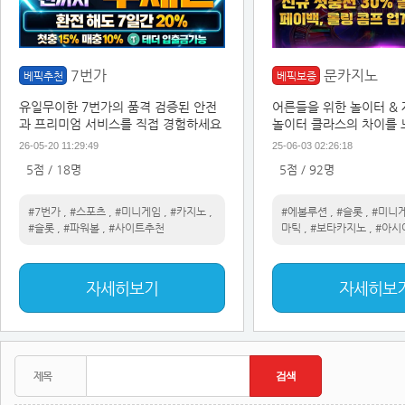
7번가
문카지노
베픽추천
베픽보증
유일무이한 7번가의 품격 검증된 안전
어른들을 위한 놀이터 &
과 프리미엄 서비스를 직접 경험하세요
놀이터 클라스의 차이를
26-05-20 11:29:49
25-06-03 02:26:18
5점 / 18명
5점 / 92명
#7번가
,
#스포츠
,
#미니게임
,
#카지노
,
#에볼루션
,
#슬롯
,
#미니
#슬롯
,
#파워볼
,
#사이트추천
마틱
,
#보타카지노
,
#아시
자세히보기
자세히보