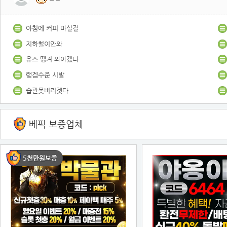
아침에 커피 마실걸
지하철이안와
유스 땡겨 와야겠다
랭겜수준 시발
습관못버리겟다
베픽 보증업체
5천만원보증