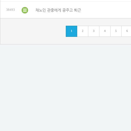
채노인 관중에게 공주고 퇴근
38493
1
2
3
4
5
6