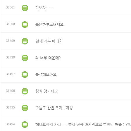
가보자~~~
38501
좋은하루보내세요
38500
왤케 기분 애매함
38499
와 너무 더운데?
38498
출석해보아요
38497
점심 챙기세요
38496
오늘도 한번 조져보자잉
38495
헤나오까지 가네..... 혹시 진짜 마지막으로 한번만 해줄수있
38494