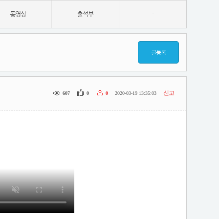
동영상
출석부
-
글등록
신고
607
0
0
2020-03-19 13:35:03