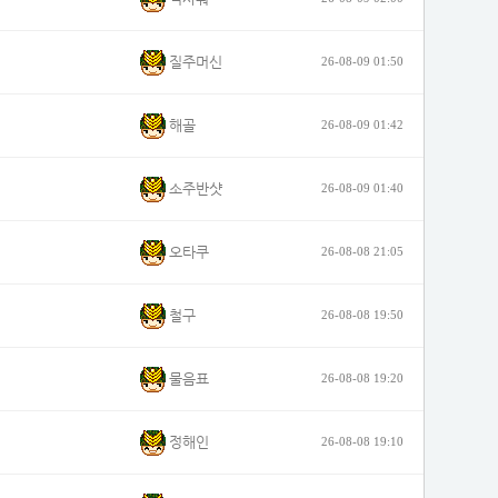
질주머신
26-08-09 01:50
해골
26-08-09 01:42
소주반샷
26-08-09 01:40
오타쿠
26-08-08 21:05
철구
26-08-08 19:50
물음표
26-08-08 19:20
정해인
26-08-08 19:10