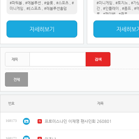
#파워볼
,
#에볼루션
,
#슬롯
,
#스포츠
,
#
#미니게임
,
#토지노
,
#가
미니게임
,
#E스포츠
,
#레볼루션홀덤
간
,
#인플레이
,
#콤프
,
#
롯
,
#페이백
,
#쿠폰
자세히보기
자세히보
전체
번호
제목
프로미스나인 이채영 팬사인회 260801
168173
N
이즈나
168172
N