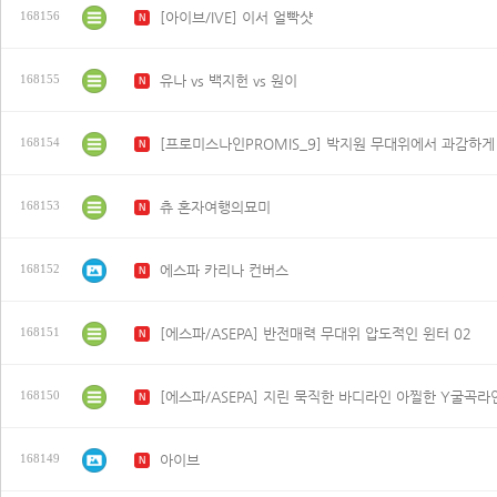
[아이브/IVE] 이서 얼빡샷
168156
N
유나 vs 백지헌 vs 원이
168155
N
168154
N
츄 혼자여행의묘미
168153
N
에스파 카리나 컨버스
168152
N
[에스파/ASEPA] 반전매력 무대위 압도적인 윈터 02
168151
N
[에스파/ASEPA] 지린 묵직한 바디라인 아찔한 Y굴곡라
168150
N
아이브
168149
N