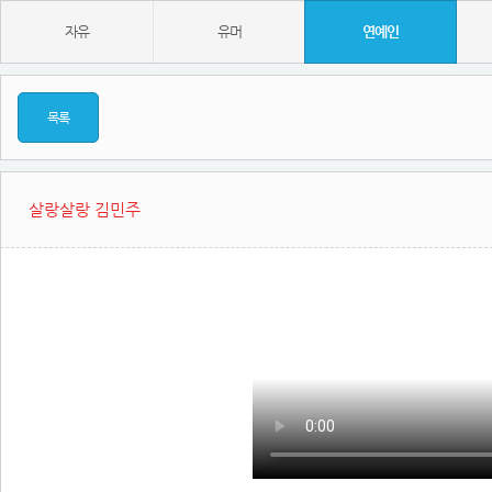
자유
유머
연예인
목록
살랑살랑 김민주