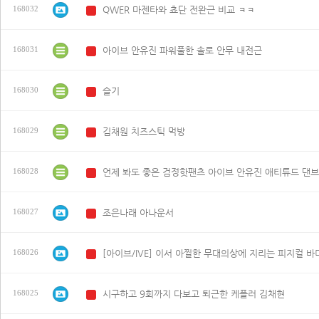
QWER 마젠타와 쵸단 전완근 비교 ㅋㅋ
168032
N
아이브 안유진 파워풀한 솔로 안무 내전근
168031
N
슬기
168030
N
김채원 치즈스틱 먹방
168029
N
언제 봐도 좋은 검정핫팬츠 아이브 안유진 애티튜드 댄브
168028
N
조은나래 아나운서
168027
N
[아이브/IVE] 이서 아찔한 무대의상에 지리는 피지컬 
168026
N
시구하고 9회까지 다보고 퇴근한 케플러 김채현
168025
N