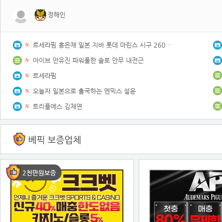
정해인
르세라핌 홍은채 일본 지바 롯데 마린스 시구 260805
N
아이브 안유진 파워풀한 솔로 안무 내전근
N
르세라핌
N
오늘자 일본으로 출국하는 엔믹스 설윤
N
트리플에스 김채연
N
베픽 보증업체
2천만원보증