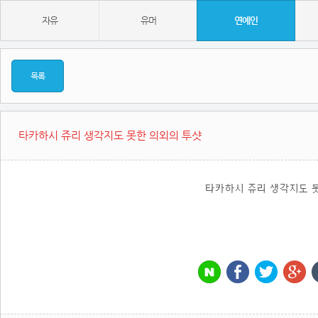
자유
유머
연예인
목록
타카하시 쥬리 생각지도 못한 의외의 투샷
타카하시 쥬리 생각지도 