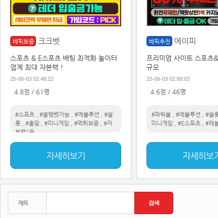
크크벳
에이피
베픽보증
베픽추천
스포츠 & E스포츠 배팅 최적화 놀이터
프리미엄 사이트 스포츠
업계 최대 자본력 !
규모
25-06-03 02:48:22
25-06-03 02:58:03
4.8점 / 61명
4.6점 / 46명
#스포츠
,
#솔랭벳가능
,
#에볼루션
,
#슬
#파워볼
,
#에볼루션
,
#슬
롯
,
#홀덤
,
#미니게임
,
#먹튀보증
,
#자
미니게임
,
#E스포츠
,
#레
본력1등
자세히보기
자세히보