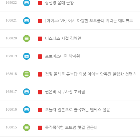
장신영 몸매 근황
168022
N
[아이브/IVE] 이서 아찔한 오프숄더 지리는 애티튜드
168021
N
버스터즈 시절 김채연
168020
N
프로미스나인 박지원
168019
N
검정 볼레로 튜브탑 의상 아이브 안유진 헐렁한 청팬츠
168018
N
권은비 시구사진 고화질
168017
N
오늘자 일본으로 출국하는 엔믹스 설윤
168016
N
묵직묵직한 토트넘 핫걸 권은비
168015
N