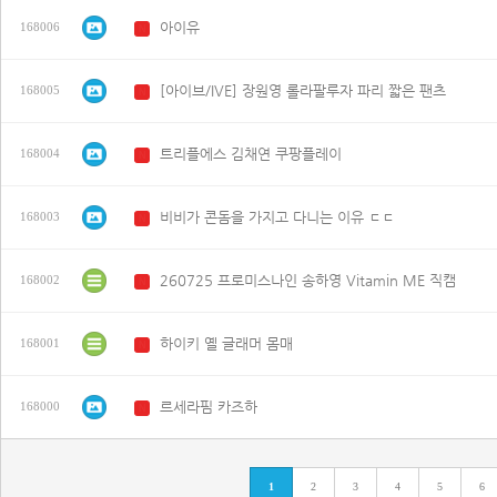
아이유
168006
N
[아이브/IVE] 장원영 롤라팔루자 파리 짧은 팬츠
168005
N
트리플에스 김채연 쿠팡플레이
168004
N
비비가 콘돔을 가지고 다니는 이유 ㄷㄷ
168003
N
260725 프로미스나인 송하영 Vitamin ME 직캠
168002
N
하이키 옐 글래머 몸매
168001
N
르세라핌 카즈하
168000
N
1
2
3
4
5
6