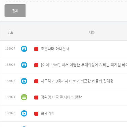
전체
번호
제목
조은나래 아나운서
168027
N
[아이브/IVE] 이서 아찔한 무대의상에 지리는 피지컬 
168026
N
시구하고 9회까지 다보고 퇴근한 케플러 김채현
168025
N
장원영 미국 팬서비스 알람
168024
N
르세라핌
168023
N