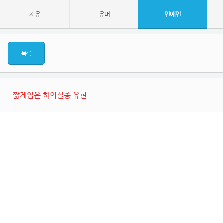
자유
유머
연예인
목록
짧게입은 하의실종 유현