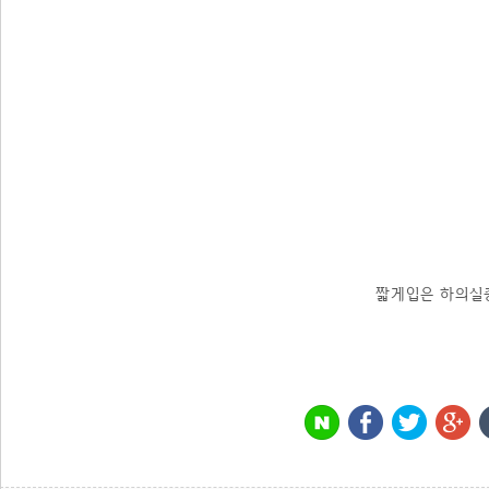
짧게입은 하의실