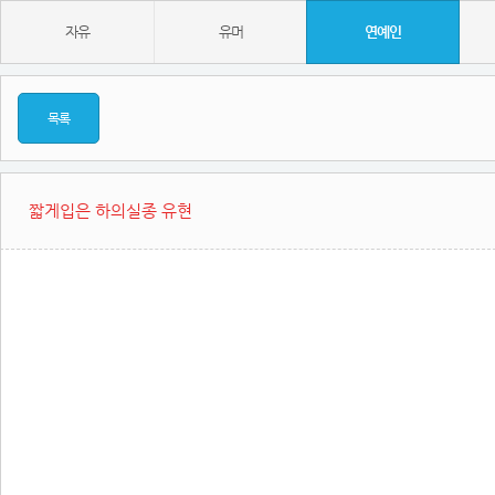
자유
유머
연예인
목록
짧게입은 하의실종 유현