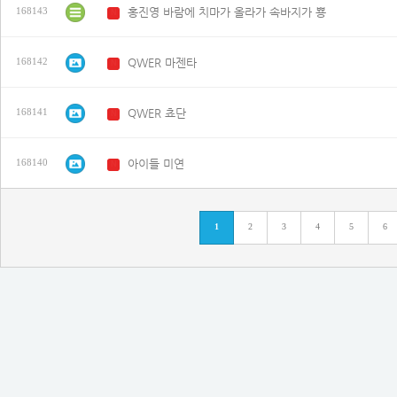
홍진영 바람에 치마가 올라가 속바지가 뿅
168143
N
QWER 마젠타
168142
N
QWER 쵸단
168141
N
아이들 미연
168140
N
1
2
3
4
5
6