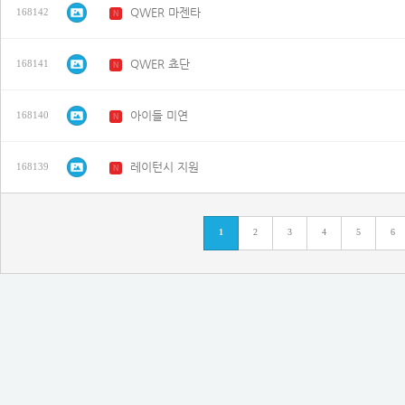
QWER 마젠타
168142
N
QWER 쵸단
168141
N
아이들 미연
168140
N
레이턴시 지원
168139
N
1
2
3
4
5
6