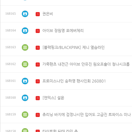
권은비
168165
N
아이브 장원영 포에버체리
168164
N
[블랙핑크/BLACKPINK] 제니 옆슴라인
168163
N
가죽팬츠 내전근 아이브 안유진 원오프숄더 청나시크롭
168162
N
프로미스나인 송하영 팬사인회 260801
168161
N
[엔믹스] 설윤
168160
N
츄리닝 바지에 검정나시만 입어도 고급진 트와이스 미나
168159
N
타이트한 뒤태 라인 츄
168158
N