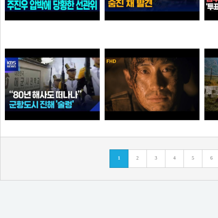
"선관위 서버는 건드리면 안돼?" 주진우 압박에 '당황'한 선관위 사무총장142142421
인천 한 선관위 사무실 직원 숨진 채…유서 발견 [
가습기
곰비서
“80년 해사도 진해 떠나나”…술렁이는 군항도시 /
고지전 – 정전협정 (10/10) | 신하균 류승룡
1
2
3
4
5
6
순대국
타짜신정환