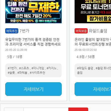
7번가
와일드홀덤
베픽추천
베픽보증
유일무이한 7번가의 품격 검증된 안전
온라인 홀덤의 절대강자 
과 프리미엄 서비스를 직접 경험하세요
의 무료토너먼트진행 보증
이트
26-05-20 11:29:49
25-06-03 03:20:50
5점 / 18명
4.8점 / 58명
#7번가
,
#스포츠
,
#미니게임
,
#카지노
,
#와일드 홀덤
,
#홀덤 토너
#슬롯
,
#파워볼
,
#사이트추천
홀덤
자세히보기
자세히보