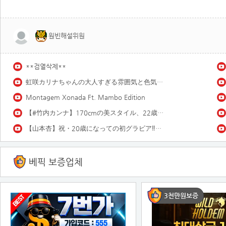
원빈해설위원
**검열삭제**
虹咲カリナちゃんの大人すぎる雰囲気と色気にノックアウト♡ 虹咲カリナ「雨上がり!18歳!!」
Montagem Xonada Ft. Mambo Edition
【#竹内カンナ】170cmの美スタイル、22歳とは思えぬ色気。――デジタル写真集『inevitable signs』好評発売中！ Kanna Takeuchi
【山本杏】祝・20歳になっての初グラビア‼︎ 過去イチ大人なあんころをお届け❤️
베픽 보증업체
3천만원보증