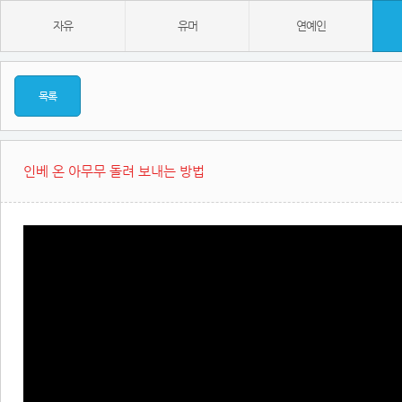
자유
유머
연예인
목록
인베 온 아무무 돌려 보내는 방법