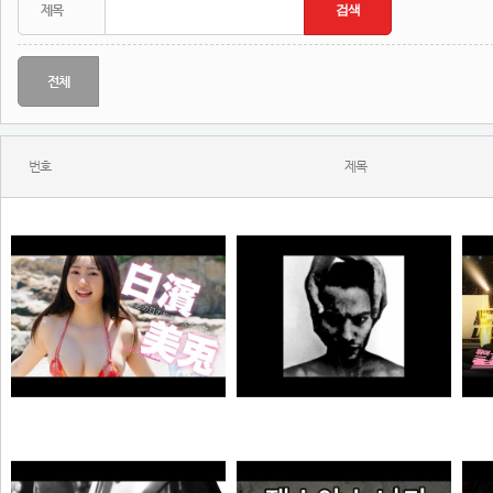
전체
번호
제목
MONSTA - Holdin' On (Skrillex & Nero Remix)
젠
【#白濱美兎】変わらぬあどけなさから、こぼれおちる色気。――デジタル写真集『あの日の約束、大人の答え。』好評発売中！ Miu Shirahama
N
극혐
곰비서