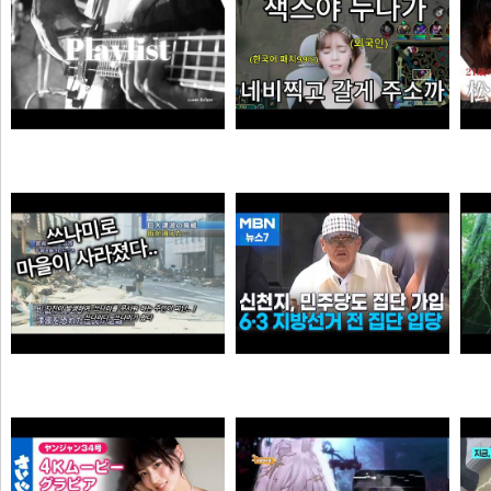
듣게
엘프녀가 롤하다 극대노하게된 이유
순대국
오타쿠
0:41 할아버지 대담한거보소 영압지리네
신천지, 6·3 지방선거 전 민주당 집단 입당…수도권 지역
오쿠오쿠오타쿠
떨어진원숭이