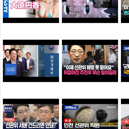
Call Of Silence - Clear Sky remix • Cover: Mirai | Atack on titan ost | Cover - Vtuber
【4Kムービーグラビア】OL×コスプレイヤーの二刀流ヒロイン #大原円香 ちゃんが再登場！“殻を破る”をテーマに可愛らしさも破壊力もパワーアップした水着撮影に最高画質で没入密着！【メイキング】
타짜신정환
손나은
"이제 선관위 해명 못 믿어요" 뒤집어진 주진우 무슨 일이길래
李 아파트 근저당 비판 재경부 게시글 당일 삭제…"대출 막더니 내로남불"
타짜신정환
애플