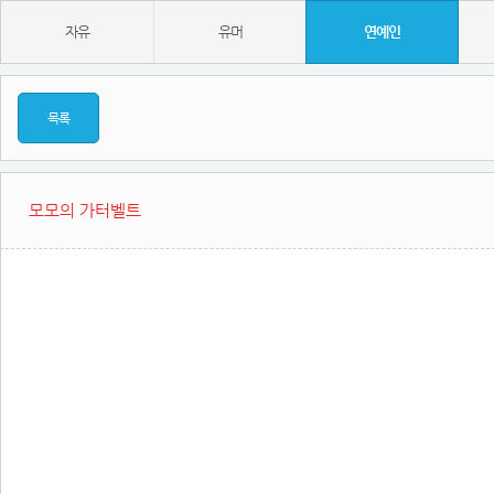
자유
유머
연예인
목록
모모의 가터벨트