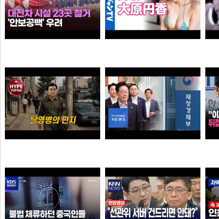
누가좀 말려봐라 ㅋ
【4Kムービーグラビア】OL×コスプレイヤーの二刀流ヒロイン #大原円香 ちゃんが再登場！“殻を破る”をテーマに可愛らしさも破壊力もパワーアップした水着撮影に最高画質で没入密着！【メイキング】
떨어진원숭이
손나은
탈영병의 편지
李 아파트 근저당 비판 재경부 게시글 당일 삭제…"대출 막더니 내로남불"
크롬
애플