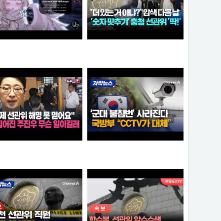
Call Of Silence - Clear Sky remix • Cover: Mirai | Atack on titan ost | Cover - Vtuber
더 있는 거 아냐?" 압수수색 다음 날...충청 선관위서도 '숫자 맞추기' 포착
타짜신정환
애플
"이제 선관위 해명 못 믿어요" 뒤집어진 주진우 무슨 일이길래
'군대 불침번' 사라진다… 국방부 "CCTV로 대체 가능"
타짜신정환
크롬