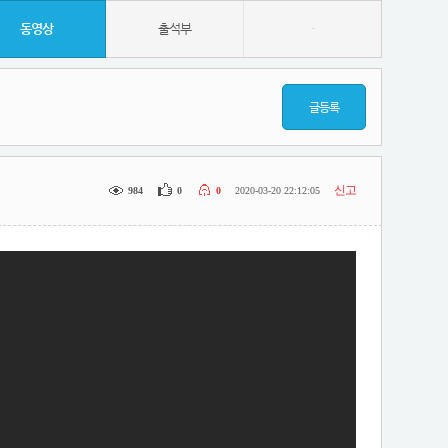
동영상
출석부
-
글등록
신고
984
0
0
2020-03-20 22:12:05