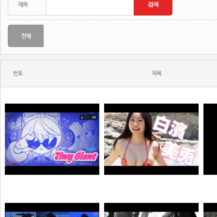
전체
번호
제목
자오 EP 「Tiny Giant」 | 젠레스 존 제로
【#白濱美兎】変わらぬあどけなさから、こぼれおちる色気。――デジタル写真集『あの日の約束、大人の答え。』好評発売中！ Miu Shirahama
N
N
픽샤워
곰비서