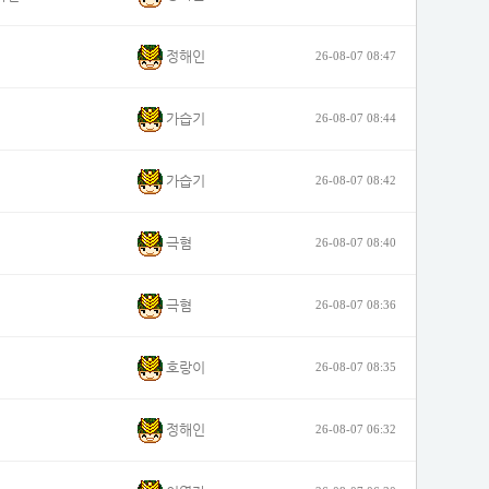
정해인
26-08-07 08:47
가습기
26-08-07 08:44
가습기
26-08-07 08:42
극혐
26-08-07 08:40
극혐
26-08-07 08:36
호랑이
26-08-07 08:35
정해인
26-08-07 06:32