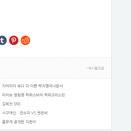
+ 게시물모음
치어리더 보다 더 이쁜 박지영아나운서
아이브 장원영 하퍼스바자 하파크리스틴
김희선 SNS
시구여신 : 전소미 VS 권은비
몸무게 공개한 지헌이