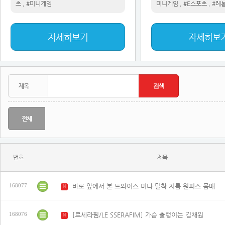
츠
,
#미니게임
미니게임
,
#E스포츠
,
#레
자세히보기
자세히보
전체
번호
제목
바로 앞에서 본 트와이스 미나 밀착 지름 원피스 몸매
168077
N
[르세라핌/LE SSERAFIM] 가슴 출렁이는 김채원
168076
N