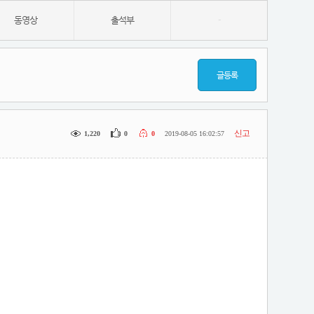
동영상
출석부
-
글등록
신고
1,220
0
0
2019-08-05 16:02:57