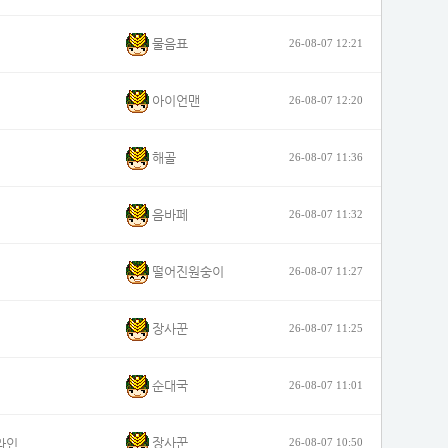
물음표
26-08-07 12:21
아이언맨
26-08-07 12:20
해골
26-08-07 11:36
음바페
26-08-07 11:32
떨어진원숭이
26-08-07 11:27
장사꾼
26-08-07 11:25
순대국
26-08-07 11:01
장사꾼
라인
26-08-07 10:50