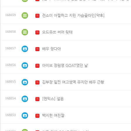
전소미 아찔하고 지린 가슴골라인[약후]
168059
N
오드유쓰 써머 뒷태
168058
N
배우 장다아
168057
N
아이브 장원영 GOAT였던 날
168056
N
김부장 일찐 여고생역 유지안 배우 근황
168055
N
[엔믹스] 설윤
168054
N
백지헌 여친짤
168053
N