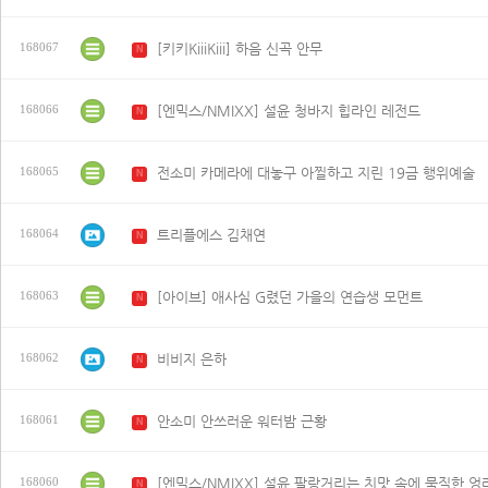
[키키KiiiKiii] 하음 신곡 안무
168067
N
[엔믹스/NMIXX] 설윤 청바지 힙라인 레전드
168066
N
전소미 카메라에 대놓구 아찔하고 지린 19금 행위예술
168065
N
트리플에스 김채연
168064
N
[아이브] 애사심 G렸던 가을의 연습생 모먼트
168063
N
비비지 은하
168062
N
안소미 안쓰러운 워터밤 근황
168061
N
[엔믹스/NMIXX] 설윤 팔랑거리는 치맛 속에 묵직한 엉
168060
N