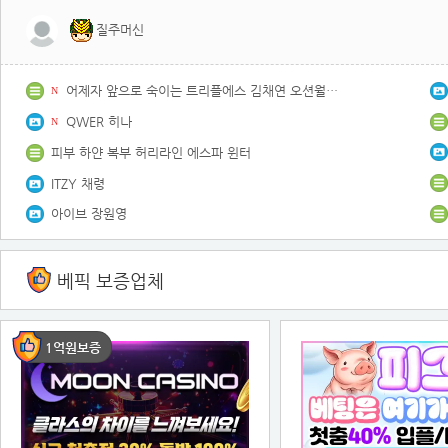
질주머신
어제자 앞으로 숙이는 트리플에스 김채연 오션월드 행사 레전드
N
QWER 히나
N
피부 하얀 복부 허리라인 에스파 윈터
ITZY 채령
아이브 장원영
베픽 보증업체
1억원보증