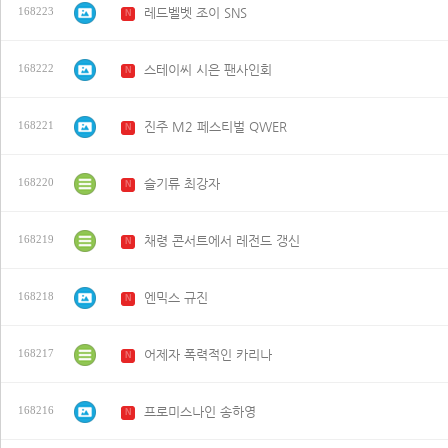
레드벨벳 조이 SNS
168223
N
스테이씨 시은 팬사인회
168222
N
진주 M2 페스티벌 QWER
168221
N
슬기류 최강자
168220
N
채령 콘서트에서 레전드 갱신
168219
N
엔믹스 규진
168218
N
어제자 폭력적인 카리나
168217
N
프로미스나인 송하영
168216
N