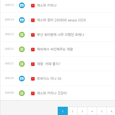
에스파 카리나
168215
N
에스파 윈터 260808 aespa 2026
168214
N
부산 워터밤에 너무 더웠던 최예나
168213
N
해외에서 싸인해주는 채령
168212
N
채령: 어때 좋지?
168211
N
트와이스 미나 SK
168210
N
에스파 카리나 건강미
168209
N
1
2
3
4
5
6