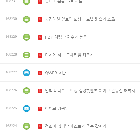
유나 버블팝 다른 각도
168231
N
과감해진 옆트임 의상 레드벨벳 슬기 쇼츠
168230
N
ITZY 채령 조회수가 높은
168229
N
미치게 하는 르세라핌 카즈하
168228
N
QWER 쵸단
168227
N
밀착 바디수트 의상 검정핫팬츠 아이브 안유진 허벅지
168226
N
아이브 장원영
168225
N
전소미 워터밤 게스트와 추는 갑자기
168224
N