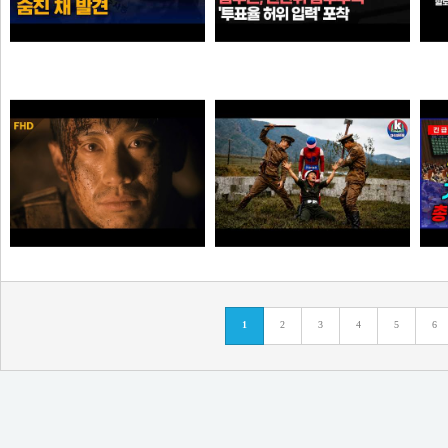
인천 한 선관위 사무실 직원 숨진 채…유서 발견 [
합수본, 선관위 압수수색…'투표율 허위 입력' 포착
곰비서
타짜신정환
고지전 – 정전협정 (10/10) | 신하균 류승룡
북한군 도끼 만행, 한반도 전쟁 직전까지 갔던 그날
1
2
3
4
5
6
타짜신정환
떨어진원숭이