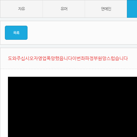
자유
유머
연예인
목록
도와주십시오자영업폭망했읍니다이번좌파정부원망스럽습니다