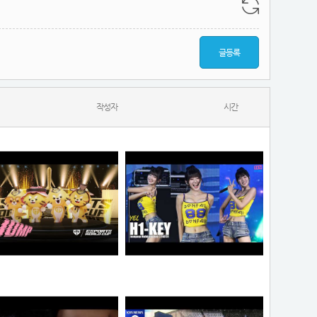
글등록
작성자
시간
랑이
하이키 옐 직캠 #YEL #H1KEY @260731 정읍물빛축제 ♬ 여름이었다 (Summer Was You)
물음표
픽도리