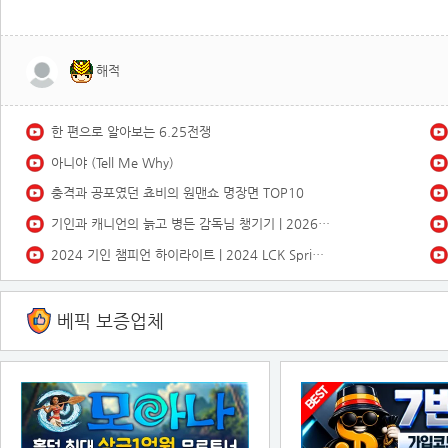
해적
한 편으로 알아보는 6.25전쟁
아니야 (Tell Me Why)
충격과 공포였던 쵸비의 원맨쇼 명장면 TOP10
기인과 캐니언의 늙고 병든 감독님 챙기기 | 2026 젠지 아레나
2024 기인 챔피언 하이라이트 | 2024 LCK Spring Champion Highlight - 크산테(K`sante) #기인 #Kiin #그기인거
베픽 보증업체