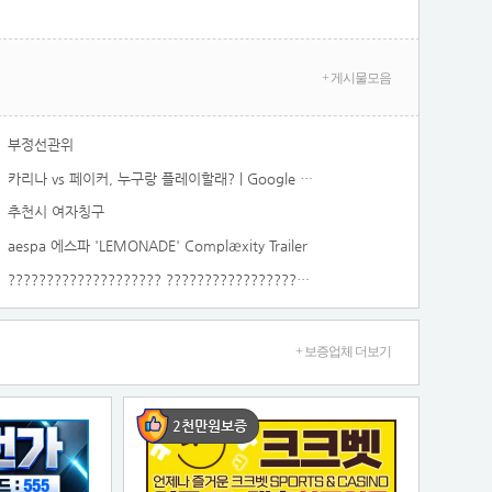
+ 게시물모음
부정선관위
카리나 vs 페이커, 누구랑 플레이할래? | Google Play
추천시 여자칭구
aespa 에스파 'LEMONADE' Complæxity Trailer
???????????????????? ???????????????????? #IVE #아이브 #JANGWONYOUNG #장원영 #Shorts
+ 보증업체 더보기
2천만원보증