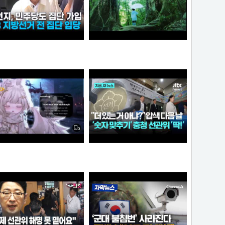
신천지, 6·3 지방선거 전 민주당 집단 입당…수도권 지역
[원작] 지금 만나러 갑니다 OST -시간을 넘어서
떨어진원숭이
아이언맨
Call Of Silence - Clear Sky remix • Cover: Mirai | Atack on titan ost | Cover - Vtuber
더 있는 거 아냐?" 압수수색 다음 날...충청 선관위서도 '숫자 맞추기' 포착
타짜신정환
애플