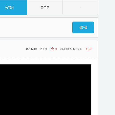
동영상
출석부
-
글등록
신고
1,009
0
0
2020-03-23 12:16:03