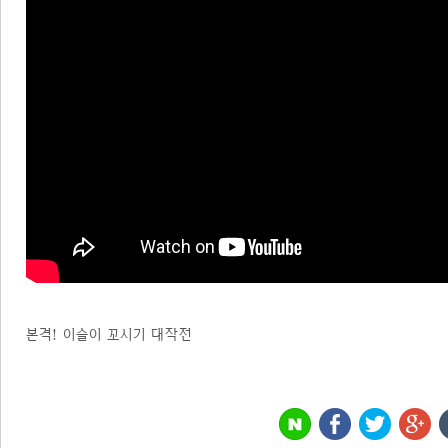
본격! 이슬이 꼬시기 대작전