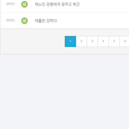
채노인 관중에게 공주고 퇴근
38493
애틀은 강하다.
38492
1
2
3
4
5
6