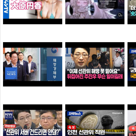
Call Of Silence - Clear Sky remix • Cover: Mirai | Atack on titan ost | Cover - Vtuber
【4Kムービーグラビア】OL×コスプレイヤーの二刀流ヒロイン #大原円香 ちゃんが再登場！“殻を破る”をテーマに可愛らしさも破壊力もパワーアップした水着撮影に最高画質で没入密着！【メイキング】
타짜신정환
손나은
"이제 선관위 해명 못 믿어요" 뒤집어진 주진우 무슨 일이길래
李 아파트 근저당 비판 재경부 게시글 당일 삭제…"대출 막더니 내로남불"
타짜신정환
애플