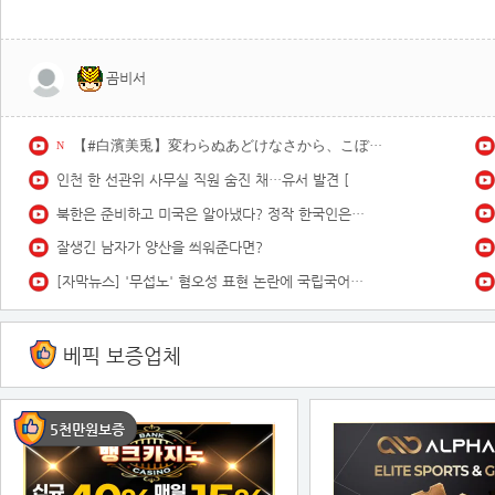
곰비서
【#白濱美兎】変わらぬあどけなさから、こぼれおちる色気。――デジタル写真集『あの日の約束、大人の答え。』好評発売中！ Miu Shirahama
N
인천 한 선관위 사무실 직원 숨진 채…유서 발견 [
북한은 준비하고 미국은 알아냈다? 정작 한국인은 아무것도 모르는 상황
잘생긴 남자가 양산을 씌워준다면?
[자막뉴스] '무섭노' 혐오성 표현 논란에 국립국어원이 내놓은 답변 / YTN
베픽 보증업체
5천만원보증