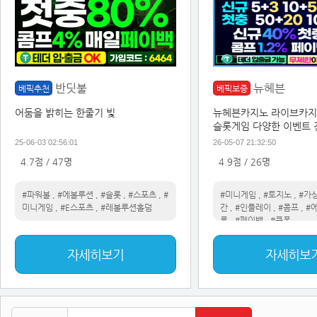
반딧불
뉴헤븐
베픽추천
베픽보증
어둠을 밝히는 한줄기 빛
뉴헤븐카지노 라이브카지
슬롯게임 다양한 이벤트 진
충·페이백 혜택과 빠른충
25-06-03 02:56:01
26-05-07 21:32:50
지원
4.7점 / 47명
4.9점 / 26명
#파워볼
,
#에볼루션
,
#슬롯
,
#스포츠
,
#
#미니게임
,
#토지노
,
#가
미니게임
,
#E스포츠
,
#레볼루션홀덤
간
,
#인플레이
,
#콤프
,
#
롯
,
#페이백
,
#쿠폰
자세히보기
자세히보