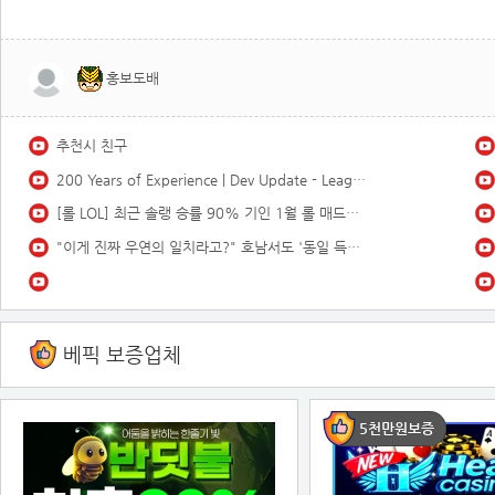
홍보도배
추천시 친구
200 Years of Experience | Dev Update - League of Legends
[롤 LOL] 최근 솔랭 승률 90% 기인 1월 롤 매드무비 | GEN Kiin Montage 2026
"이게 진짜 우연의 일치라고?" 호남서도 '동일 득표' 논란..해명에도 "선관위 못 믿겠다" 신뢰 바닥 (자막뉴스) / SBS
베픽 보증업체
5천만원보증