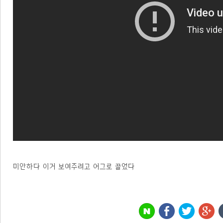
미안하다 이거 보여주려고 어그로 끌었다