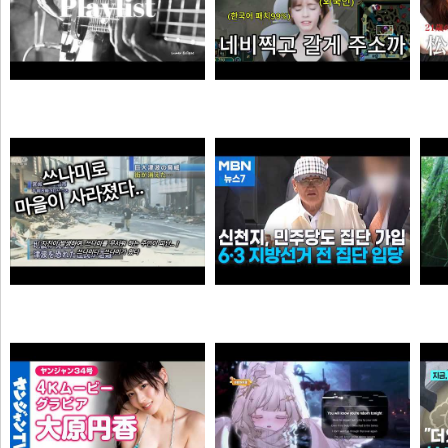
듣게
엘프녀가 롤하다 극대노하게된 이유
순대국
오타쿠
0:41 할아버지 대담한거보소 영압지리네
신천지, 6·3 지방선거 전 민주당 집단 입당…수도권 지역
오쿠오쿠오타쿠
떨어진원숭이