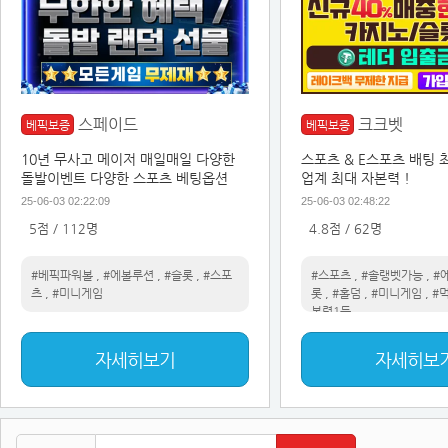
스페이드
크크벳
베픽보증
베픽보증
10년 무사고 메이저 매일매일 다양한
스포츠 & E스포츠 배팅 
돌발이벤트 다양한 스포츠 베팅옵션
업계 최대 자본력 !
25-06-03 02:22:09
25-06-03 02:48:22
5점 / 112명
4.8점 / 62명
#베픽파워볼
,
#에볼루션
,
#슬롯
,
#스포
#스포츠
,
#솔랭벳가능
,
#
츠
,
#미니게임
롯
,
#홀덤
,
#미니게임
,
#
본력1등
자세히보기
자세히보