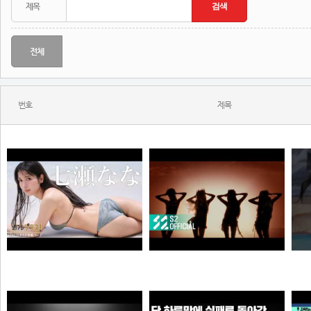
전체
번호
제목
KISS OF LIFE (키스오브라이프) 'SWEAT' Official Music Video
【＋Special #七瀬なな vol.2】大ヒット1st写真集『みつめて。』から、完全未公開カット＆写真集未収録の衣装をお届け!!＜2026年8月前期＞
N
N
N
원빈해설위원
곰비서