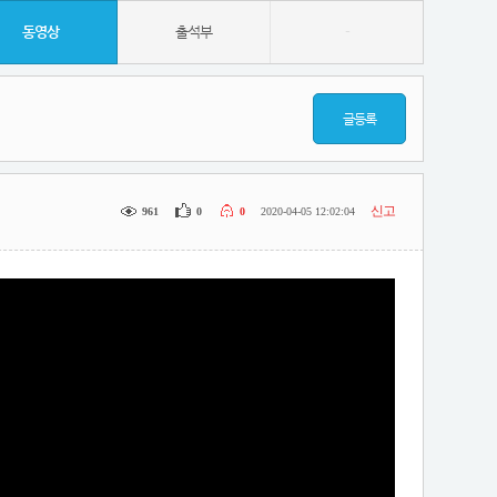
동영상
출석부
-
글등록
신고
961
0
0
2020-04-05 12:02:04