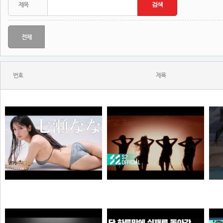
전체
번호
제목
KISS OF LIFE (키스오브라이프) 'SWEAT' Official Music Video
【＋Special #七瀬なな vol.2】大ヒット1st写真集『みつめて。』から、完全未公開カット＆写真集未収録の衣装をお届け!!＜2026年8月前期＞
N
N
N
원빈해설위원
곰비서