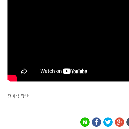
장례식 장난