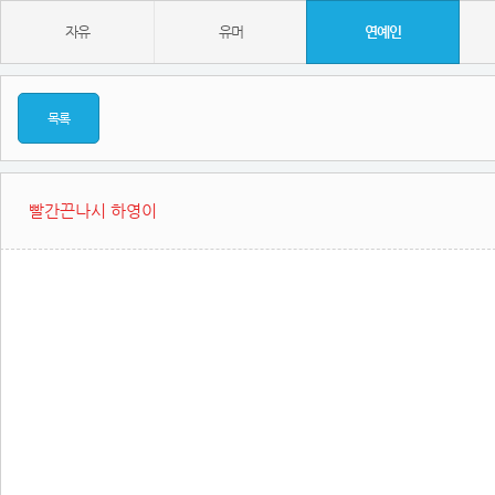
자유
유머
연예인
목록
빨간끈나시 하영이