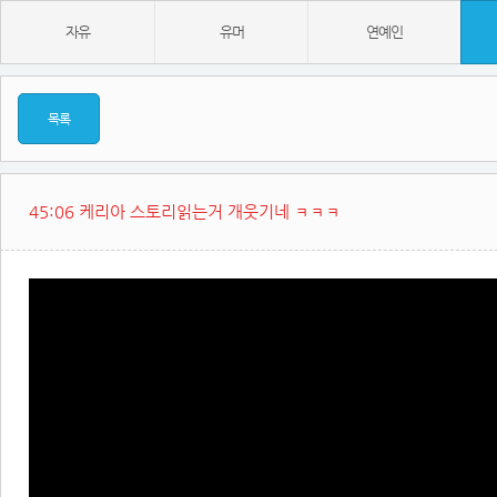
자유
유머
연예인
목록
45:06 케리아 스토리읽는거 개웃기네 ㅋㅋㅋ