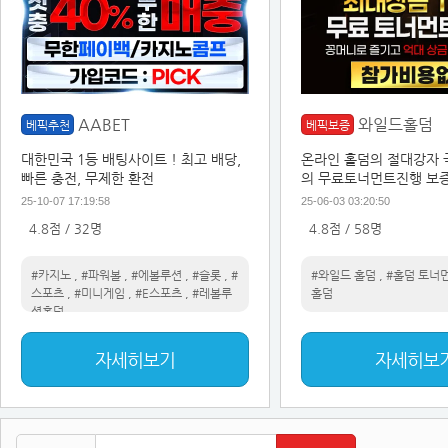
AABET
와일드홀덤
베픽추천
베픽보증
대한민국 1등 배팅사이트 ! 최고 배당,
온라인 홀덤의 절대강자 
빠른 충전, 무제한 환전
의 무료토너먼트진행 보증
이트
25-10-07 17:19:58
25-06-03 03:20:50
4.8점 / 32명
4.8점 / 58명
#카지노
,
#파워볼
,
#에볼루션
,
#슬롯
,
#
#와일드 홀덤
,
#홀덤 토너
스포츠
,
#미니게임
,
#E스포츠
,
#레볼루
홀덤
션홀덤
자세히보기
자세히보