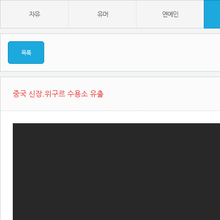
자유
유머
연예인
목록
중국 신장.위구르 수용소 유출