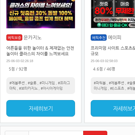
문카지노
에이피
베픽보증
베픽추천
어른들을 위한 놀이터 & 제재없는 안전
프리미엄 사이트 스포츠
놀이터 클라스의 차이를 느껴보세요
규모
25-06-03 02:26:18
25-06-03 02:58:03
5점 / 92명
4.6점 / 46명
#에볼루션
,
#슬롯
,
#미니게임
,
#프라그
#파워볼
,
#에볼루션
,
#슬
마틱
,
#보타카지노
,
#아시아게이밍
미니게임
,
#E스포츠
,
#레
자세히보기
자세히보