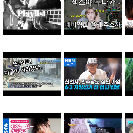
듣게
엘프녀가 롤하다 극대노하게된 이유
순대국
오타쿠
0:41 할아버지 대담한거보소 영압지리네
신천지, 6·3 지방선거 전 민주당 집단 입당…수도권 지역
오쿠오쿠오타쿠
떨어진원숭이