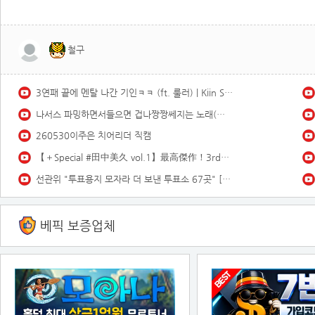
철구
3연패 끝에 멘탈 나간 기인ㅋㅋ (ft. 룰러) | Kiin Stream Highlights
나서스 파밍하면서들으면 겁나짱짱쎄지는 노래(스택1000)듣기좋은 브금
260530이주은 치어리더 직캠
【＋Special #田中美久 vol.1】最高傑作！3rd写真集の“オールアザーカット”＆ムービーを「プラス！」会員だけにお届け♡＜2026年3月後期＞
선관위 "투표용지 모자라 더 보낸 투표소 67곳" [MBN 뉴스7]
베픽 보증업체