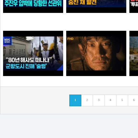
"선관위 서버는 건드리면 안돼?" 주진우 압박에 '당황'한 선관위 사무총장142142421
인천 한 선관위 사무실 직원 숨진 채…유서 발견 [
가습기
곰비서
“80년 해사도 진해 떠나나”…술렁이는 군항도시 /
고지전 – 정전협정 (10/10) | 신하균 류승룡
1
2
3
4
5
6
순대국
타짜신정환