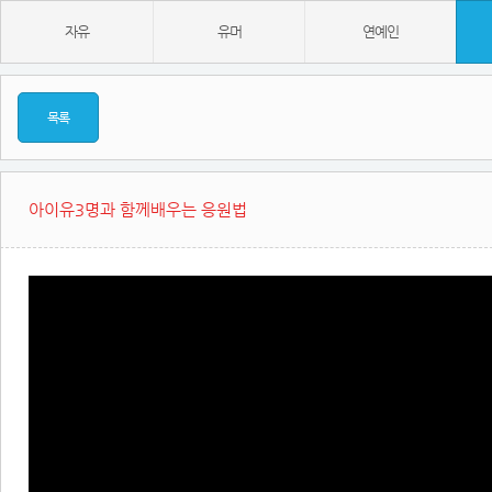
자유
유머
연예인
목록
아이유3명과 함께배우는 응원법