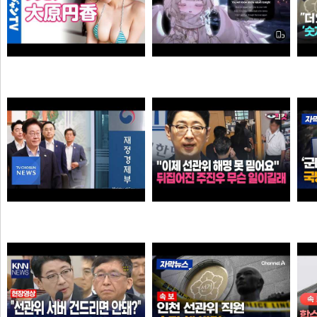
Call Of Silence - Clear Sky remix • Cover: Mirai | Atack on titan ost | Cover - Vtuber
【4Kムービーグラビア】OL×コスプレイヤーの二刀流ヒロイン #大原円香 ちゃんが再登場！“殻を破る”をテーマに可愛らしさも破壊力もパワーアップした水着撮影に最高画質で没入密着！【メイキング】
타짜신정환
손나은
"이제 선관위 해명 못 믿어요" 뒤집어진 주진우 무슨 일이길래
李 아파트 근저당 비판 재경부 게시글 당일 삭제…"대출 막더니 내로남불"
타짜신정환
애플