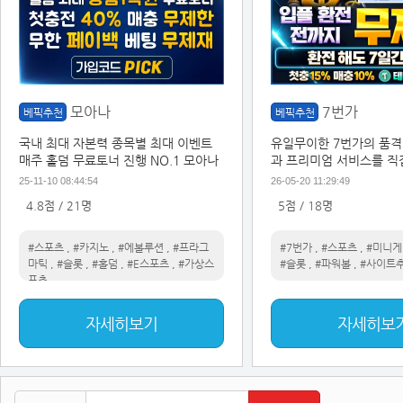
모아나
7번가
베픽추천
베픽추천
국내 최대 자본력 종목별 최대 이벤트
유일무이한 7번가의 품격
매주 홀덤 무료토너 진행 NO.1 모아나
과 프리미엄 서비스를 직
25-11-10 08:44:54
26-05-20 11:29:49
4.8점 / 21명
5점 / 18명
#스포츠
,
#카지노
,
#에볼루션
,
#프라그
#7번가
,
#스포츠
,
#미니게
마틱
,
#슬롯
,
#홀덤
,
#E스포츠
,
#가상스
#슬롯
,
#파워볼
,
#사이트
포츠
자세히보기
자세히보