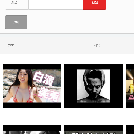
전체
번호
제목
MONSTA - Holdin' On (Skrillex & Nero Remix)
【#白濱美兎】変わらぬあどけなさから、こぼれおちる色気。――デジタル写真集『あの日の約束、大人の答え。』好評発売中！ Miu Shirahama
N
N
N
극혐
곰비서