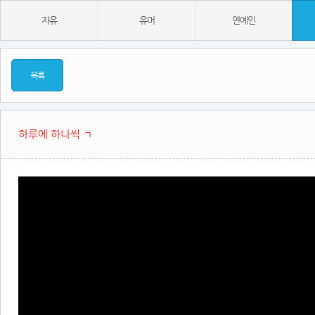
자유
유머
연예인
목록
하루에 하나씩 ㄱ