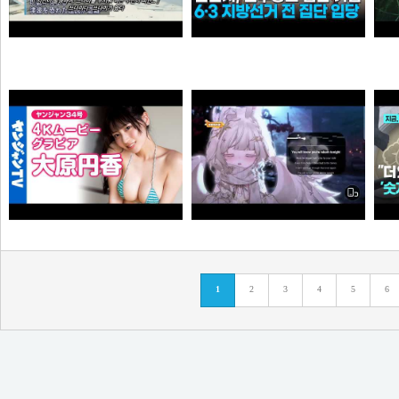
0:41 할아버지 대담한거보소 영압지리네
신천지, 6·3 지방선거 전 민주당 집단 입당…수도권 지역
오쿠오쿠오타쿠
떨어진원숭이
Call Of Silence - Clear Sky remix • Cover: Mirai | Atack on titan ost | Cover - Vtuber
【4Kムービーグラビア】OL×コスプレイヤーの二刀流ヒロイン #大原円香 ちゃんが再登場！“殻を破る”をテーマに可愛らしさも破壊力もパワーアップした水着撮影に最高画質で没入密着！【メイキング】
1
2
3
4
5
6
타짜신정환
손나은