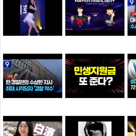
추천시 여자친구
39:38 유나라 레전드
N
N
N
이영자
물음표
[단독] “안 데려와도 임의동행에 ‘죄명 바꾸기’”…경찰서 조직적 개입?
와.. 추석 전 민생지원금 또 준다?
크롬
이영자