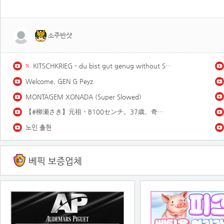
소주반샷
KITSCHKRIEG - du bist gut genug without SHIRIN DAVID
N
Welcome, GEN G Peyz
MONTAGEM XONADA (Super Slowed)
【#柳瀬さき】元祖・B100センチ。37歳、奇跡の美貌。――デジタル写真集『あこがれ』好評発売中！ Saki Yanase
노인 출현
베픽 보증업체