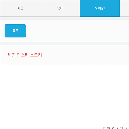
자유
유머
연예인
목록
태연 인스타 스토리