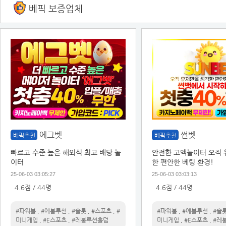
베픽 보증업체
에그벳
썬벳
베픽추천
베픽추천
빠르고 수준 높은 해외식 최고 배당 놀
안전한 고액놀이터 오직 
이터
한 편안한 베팅 환경!
25-06-03 03:05:27
25-06-03 03:03:13
4.6점 / 44명
4.6점 / 44명
#파워볼
,
#에볼루션
,
#슬롯
,
#스포츠
,
#
#파워볼
,
#에볼루션
,
#슬
미니게임
,
#E스포츠
,
#레볼루션홀덤
미니게임
,
#E스포츠
,
#레