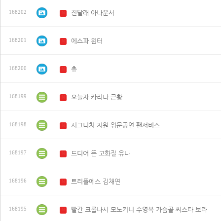
진달래 아나운서
168202
N
에스파 윈터
168201
N
츄
168200
N
오늘자 카리나 근황
168199
N
시그니처 지원 위문공연 팬서비스
168198
N
드디어 뜬 고화질 유나
168197
N
트리플에스 김채연
168196
N
빨간 크롭나시 모노키니 수영복 가슴골 씨스타 보라
168195
N