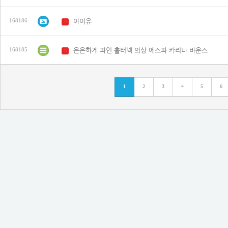
아이유
168186
N
은은하게 파인 홀터넥 의상 에스파 카리나 바운스
168185
N
1
2
3
4
5
6