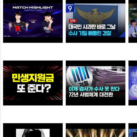
소주반샷
오타쿠
39:38 유나라 레전드
[단독] ‘장윤기’ 논란인데…‘경찰관 뺑소니’ 수사 빼돌린 경찰
We
N
N
물음표
크롬
와.. 추석 전 민생지원금 또 준다?
이제 검사가 직접 수사 못 한다…72년 사법체계 대전환421421
이영자
가습기