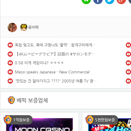
음바페
독침 맞고도, 목에 구멍나도 ‘꿀꺽’…참개구리에게는 말벌도 한끼 식사 ｜지금 이 장면
【4Kムービーグラビア】話題の #サロンモデル #緑川春菜 ちゃんが、2度目の登場にして初表紙！前回に引き続き、水着は一切ナシで、洋服グラビアの可能性に挑戦した撮影に最高画質で没入密着！【メイキング】
0:58 이게 게임이냐? ㅋㅋㅋㅋ
Messi speaks Japanese - New Commercial
'맛있는 건 알아가지고 ????' 2005년 여름 TV 광고 모음 | 옛날티브이 옛날광고 추억의광고
베픽 보증업체
1억원보증
5천만원보증