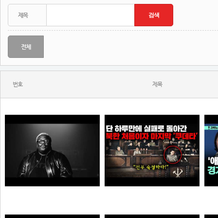
전체
번호
제목
KITSCHKRIEG - du bist gut genug without SHIRIN DAVID
북한에 그나마 남아 있었던 민주주의가 완전히 삭제되고 김일성이 권력을 잡게 된 결정적인 사건
N
N
N