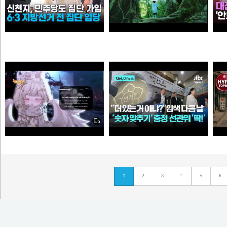
신천지, 6·3 지방선거 전 민주당 집단 입당…수도권 지역
[원작] 지금 만나러 갑니다 OST -시간을 넘어서
누
떨어진원숭이
아이언맨
Call Of Silence - Clear Sky remix • Cover: Mirai | Atack on titan ost | Cover - Vtuber
더 있는 거 아냐?" 압수수색 다음 날...충청 선관위서도 '숫자 맞추기' 포착
탈
1
2
3
4
5
6
타짜신정환
애플