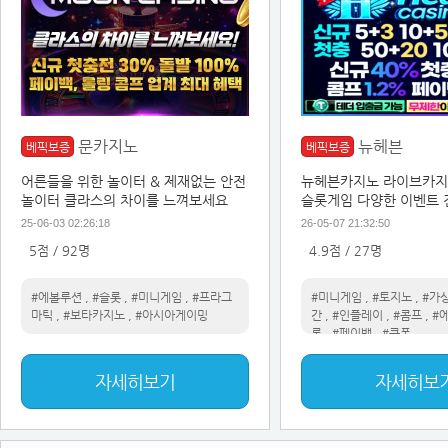
문카지노
뉴헤븐
베픽보증
베픽보증
어른들을 위한 놀이터 & 제재없는 안전
뉴헤븐카지노 라이브카지
놀이터 클라스의 차이를 느껴보세요
슬롯게임 다양한 이벤트 진
충·페이백 혜택과 빠른충
25-06-03 02:26:18
26-05-07 21:32:50
지원
5점 / 92명
4.9점 / 27명
#에볼루션
,
#슬롯
,
#미니게임
,
#프라그
#미니게임
,
#토지노
,
#가
마틱
,
#보타카지노
,
#아시아게이밍
간
,
#인플레이
,
#콤프
,
#
롯
,
#페이백
,
#쿠폰
자세히보기
자세히보