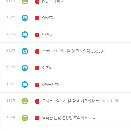
IVE 레이 애교
168176
N
QWER
168175
N
아이유
168174
N
프로미스나인 이채영 팬사인회 260801
168173
N
이즈나
168172
N
QWER 히나
168171
N
콘서트 1열에서 본 갈색 가죽의상 트와이스 나연
168170
N
촉촉한 눈빛 볼빵빵 트와이스 사나
168169
N