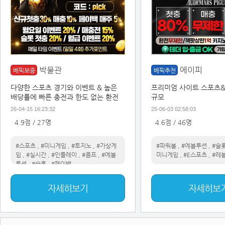
박물관
에이피
베픽보증
베픽추천
다양한 스포츠 경기와 이벤트 & 높은
프리미엄 사이트 스포츠
배당률에 빠른 충전과 한도 없는 환전
규모
26-04-15 16:23:32
25-06-03 02:58:03
4.9점 / 27명
4.6점 / 46명
#스포츠
,
#미니게임
,
#토지노
,
#가상게
#파워볼
,
#에볼루션
,
#슬
임
,
#실시간
,
#인플레이
,
#콤프
,
#에볼
미니게임
,
#E스포츠
,
#레
루션
,
#슬롯
,
#페이백
자세히보기
자세히보