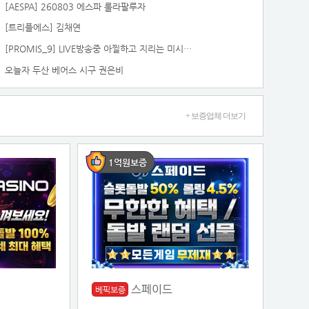
[AESPA] 260803 에스파 롤라팔루자
[트리플에스] 김채연
[PROMIS_9] LIVE방송중 아찔하고 지리는 미시룩 어필하는 박지원
오늘자 두산 베어스 시구 권은비
+ 보증업체 더보기
1억원보증
스페이드
베픽보증