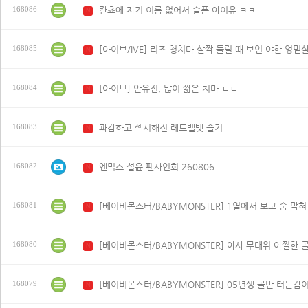
칸쵸에 자기 이름 없어서 슬픈 아이유 ㅋㅋ
168086
N
[아이브/IVE] 리즈 청치마 살짝 들릴 때 보인 야한 엉밑
168085
N
[아이브] 안유진, 많이 짧은 치마 ㄷㄷ
168084
N
과감하고 섹시해진 레드벨벳 슬기
168083
N
엔믹스 설윤 팬사인회 260806
168082
N
168081
N
168080
N
168079
N