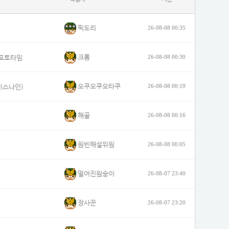
픽도리
26-08-08 00:35
크롬
 포토타임
26-08-08 00:30
오쿠오쿠오타쿠
미스나인)
26-08-08 00:19
해골
26-08-08 00:16
원빈해설위원
26-08-08 00:05
떨어진원숭이
26-08-07 23:40
장사꾼
26-08-07 23:20