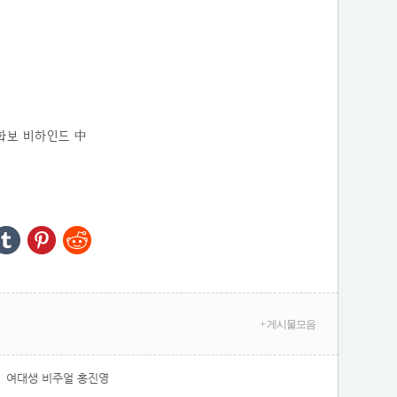
화보 비하인드 中
+ 게시물모음
여대생 비주얼 홍진영