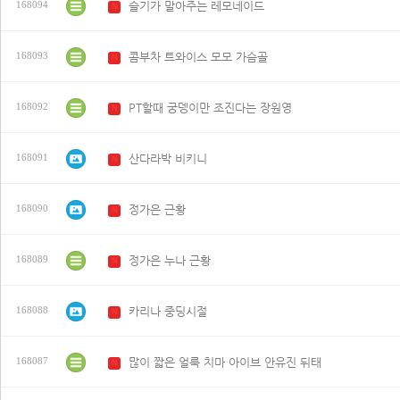
슬기가 말아주는 레모네이드
168094
N
콤부차 트와이스 모모 가슴골
168093
N
PT할때 궁뎅이만 조진다는 장원영
168092
N
산다라박 비키니
168091
N
정가은 근황
168090
N
정가은 누나 근황
168089
N
카리나 중딩시절
168088
N
많이 짧은 얼룩 치마 아이브 안유진 뒤태
168087
N