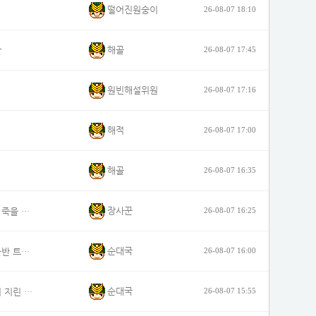
떨어진원숭이
26-08-07 18:10
해골
살
26-08-07 17:45
원빈해설위원
26-08-07 17:16
해적
26-08-07 17:00
해골
26-08-07 16:35
장사꾼
[베이비몬스터/BABYMONSTER] 1열에서 보고 숨 막혀 죽을 뻔한
26-08-07 16:25
순대국
[베이비몬스터/BABYMONSTER] 아사 무대위 아찔한 골반 트월킹
26-08-07 16:00
순대국
[베이비몬스터/BABYMONSTER] 05년생 골반 터는감이 지린 파리
26-08-07 15:55