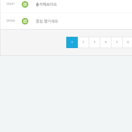
출석해보아요
38497
점심 챙기세요
38496
1
2
3
4
5
6