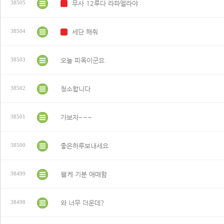
무사 12루다 라파엘라야
38505
N
세단 해줘
38504
N
오늘 피목이군요
38503
청소합니다
38502
가보자~~~
38501
좋은하루보내세요
38500
왤케 기분 애매함
38499
와 너무 더운데?
38498