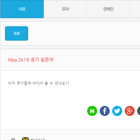
자유
유머
연예인
목록
Nba 2k19 경기 질문여
이거 경기결과 어디서 볼 수 있나요??