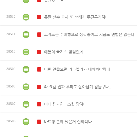
듀란 선수 요새 또 쓰레기 무단투기하나
38512
N
코자트는 수비형으로 생각중이고 지금도 변함은 없는데
38511
N
애틀이 국저스 앞질렀네
38510
N
더빈 안좋으면 라파엘라가 내야봐야하네
38509
N
와 요즘 진짜 우타로 살아남기 힘들구나..
38508
N
미네 캔자한테스윕 당하나
38507
N
바트형 손에 맞은거 심하려나
38506
N