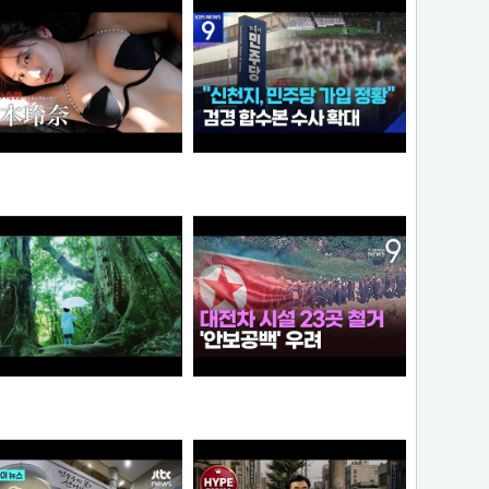
픽도리
물음표
“6·3 지방선거 앞두고 신천지 민주당 가입 정황”…합수본, 수사 확대
【#松本玲奈】話題のショートドラマ出演女優が待望の水着グラビアに挑戦！――デジタル写真集『21歳の奇跡』好評発売中！ Reina Matsumoto
와꾸대장봉준
타짜신정환
[원작] 지금 만나러 갑니다 OST -시간을 넘어서
누가좀 말려봐라 ㅋ
아이언맨
떨어진원숭이