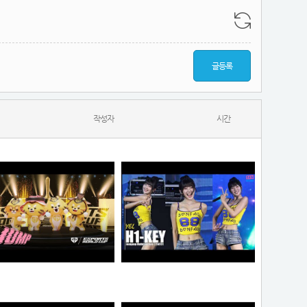
글등록
작성자
시간
젠랑이
하이키 옐 직캠 #YEL #H1KEY @260731 정읍물빛축제 ♬ 여름이었다 (Summer Was You)