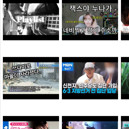
극혐
곰비서
듣게
엘프녀가 롤하다 극대노하게된 이유
순대국
오타쿠
0:41 할아버지 대담한거보소 영압지리네
신천지, 6·3 지방선거 전 민주당 집단 입당…수도권 지역
오쿠오쿠오타쿠
떨어진원숭이