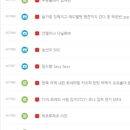
쿠팡플레이 김채연
N
슬기랑 친해지고 레드벨벳 팬콘까지 갔다 온 박은빈.jpg
167990
N
안젤리나 다닐로바
167989
N
송선미 SNS
167988
N
임수향 Sexy Sexy
167987
N
167986
N
TVN 최애의 사원 있지(ITZY) 유나 집착 연기.MP4
167985
N
하츠투하츠 이안
167984
N