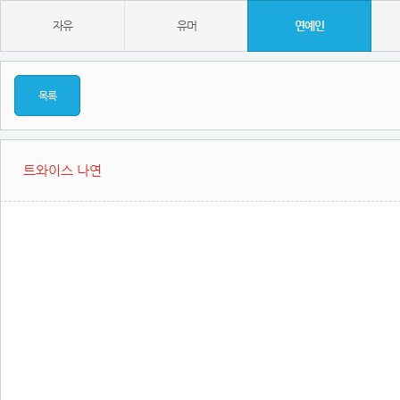
자유
유머
연예인
목록
트와이스 나연