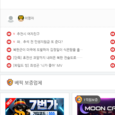
이영자
추천시 여자친구
N
와.. 추석 전 민생지원금 또 준다?
N
북한군이 미국에 도발하자 김정일이 식은땀을 흘린 이유
[단독] 휴전선 코앞까지 내려온 북한 전술도로…위성사진으로 보니
[와일드 씽] 최성곤 '니가 좋아' MV
베픽 보증업체
1억원보증