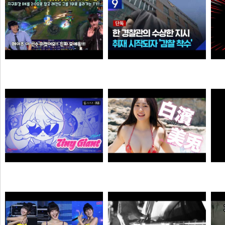
Welcome, GEN G Peyz
[단독] “안 데려와도 임의동행에 ‘죄명 바꾸기’”…경찰서 조직적 개입?
N
N
N
소주반샷
크롬
자오 EP 「Tiny Giant」 | 젠레스 존 제로
【#白濱美兎】変わらぬあどけなさから、こぼれおちる色気。――デジタル写真集『あの日の約束、大人の答え。』好評発売中！ Miu Shirahama
N
픽샤워
곰비서