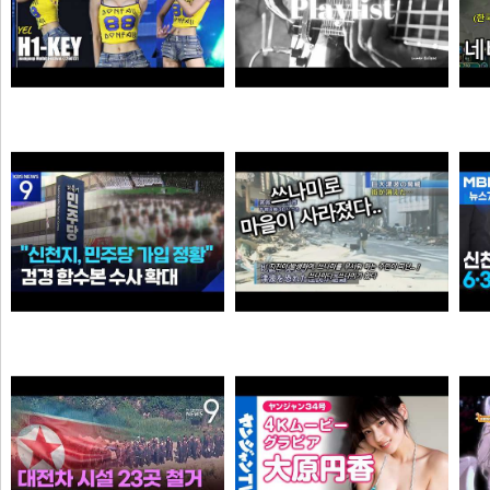
하이키 옐 직캠 #YEL #H1KEY @260731 정읍물빛축제 ♬ 여름이었다 (Summer Was You)
듣게
픽도리
순대국
“6·3 지방선거 앞두고 신천지 민주당 가입 정황”…합수본, 수사 확대
0:41 할아버지 대담한거보소 영압지리네
와꾸대장봉준
오쿠오쿠오타쿠