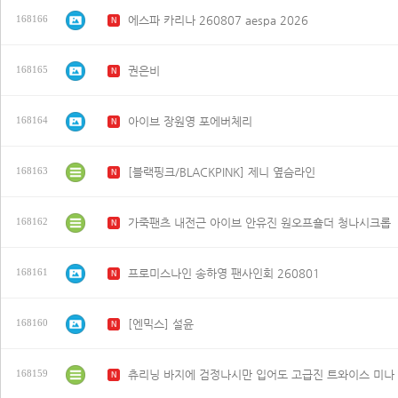
에스파 카리나 260807 aespa 2026
168166
N
권은비
168165
N
아이브 장원영 포에버체리
168164
N
[블랙핑크/BLACKPINK] 제니 옆슴라인
168163
N
가죽팬츠 내전근 아이브 안유진 원오프숄더 청나시크롭
168162
N
프로미스나인 송하영 팬사인회 260801
168161
N
[엔믹스] 설윤
168160
N
츄리닝 바지에 검정나시만 입어도 고급진 트와이스 미나
168159
N