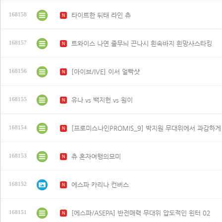
타이트한 뒤태 라인 츄
168158
N
트와이스 나연 줄무늬 끈나시 흰속바지 흰망사스타킹
168157
N
[아이브/IVE] 이서 얼빡샷
168156
N
유나 vs 백지헌 vs 원이
168155
N
168154
N
츄 혼자여행의묘미
168153
N
에스파 카리나 컨버스
168152
N
[에스파/ASEPA] 반전매력 무대위 압도적인 윈터 02
168151
N