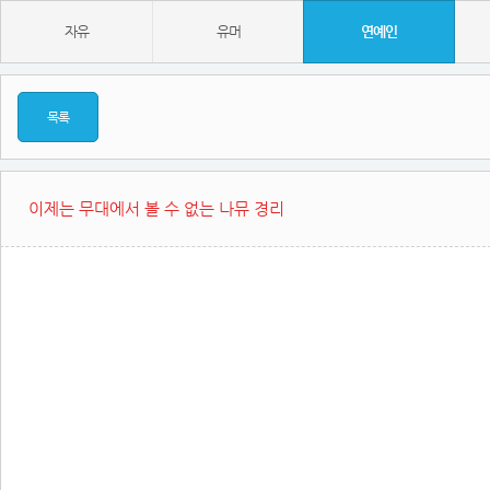
자유
유머
연예인
목록
이제는 무대에서 볼 수 없는 나뮤 경리