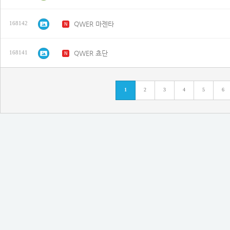
QWER 마젠타
168142
N
QWER 쵸단
168141
N
1
2
3
4
5
6