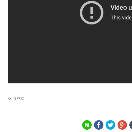
ㅇ ㄱㅁㅉ