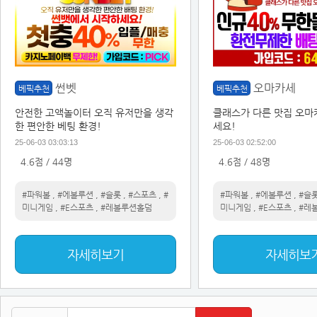
썬벳
오마카세
베픽추천
베픽추천
안전한 고액놀이터 오직 유저만을 생각
클래스가 다른 맛집 오마
한 편안한 베팅 환경!
세요!
25-06-03 03:03:13
25-06-03 02:52:00
4.6점 / 44명
4.6점 / 48명
#파워볼
,
#에볼루션
,
#슬롯
,
#스포츠
,
#
#파워볼
,
#에볼루션
,
#슬
미니게임
,
#E스포츠
,
#레볼루션홀덤
미니게임
,
#E스포츠
,
#레
자세히보기
자세히보