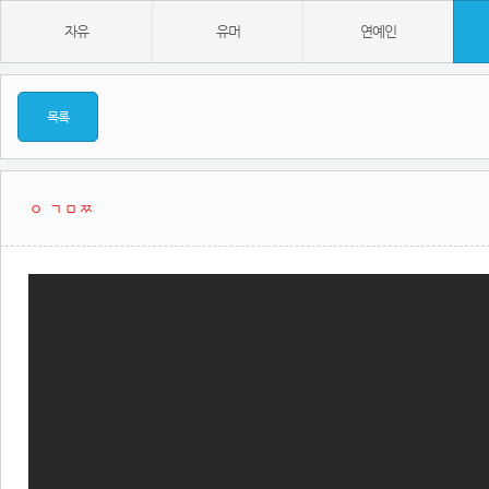
자유
유머
연예인
목록
ㅇ ㄱㅁㅉ