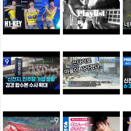
하이키 옐 직캠 #YEL #H1KEY @260731 정읍물빛축제 ♬ 여름이었다 (Summer Was You)
듣게
픽도리
순대국
“6·3 지방선거 앞두고 신천지 민주당 가입 정황”…합수본, 수사 확대
0:41 할아버지 대담한거보소 영압지리네
와꾸대장봉준
오쿠오쿠오타쿠